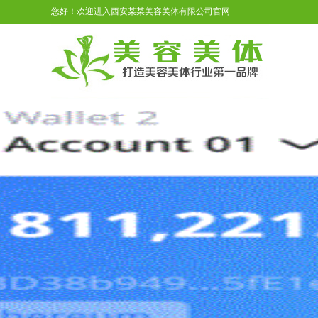
您好！欢迎进入西安某某美容美体有限公司官网