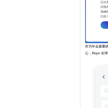
作为年会最重
心，Bitpi