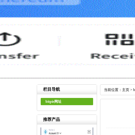
栏目导航
当前位置：
主页
>
bitpie网址
推荐产品