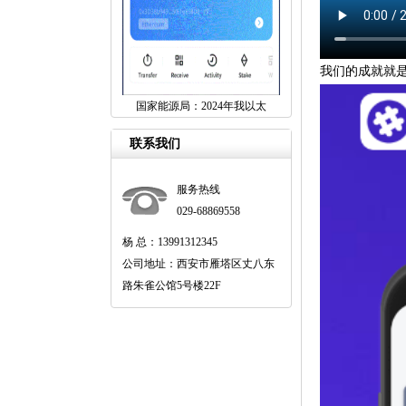
我们的成就就
国家能源局：2024年我以太
联系我们
服务热线
029-68869558
杨 总：13991312345
公司地址：西安市雁塔区丈八东
路朱雀公馆5号楼22F