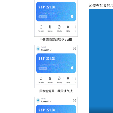
还要有配套的尺
中建西南院刘联华：成B
国家能源局：我国油气波