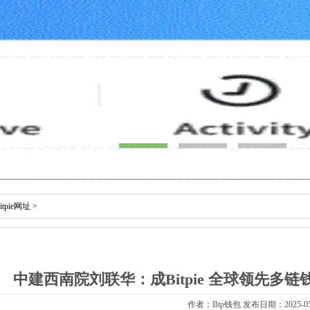
bitpie网址
>
中建西南院刘联华：成Bitpie 全球领先多
作者：Btp钱包 发布日期：2025-05