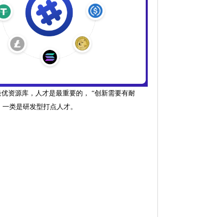
优资源库，人才是最重要的， “创新需要有耐
急，一类是研发型打点人才。