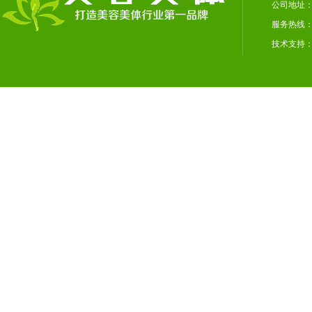
公司地址：
服务热线：02
技术支持