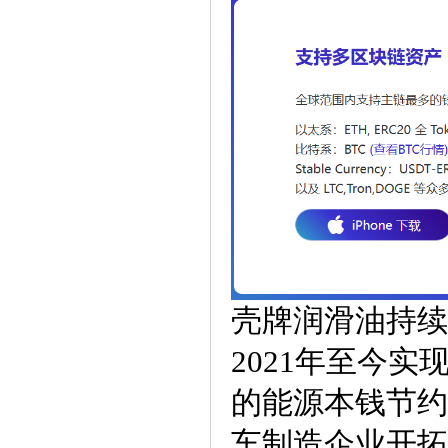
壳牌润滑油持续
2021年至今实
的能源本钱节约
车制造企业开拓