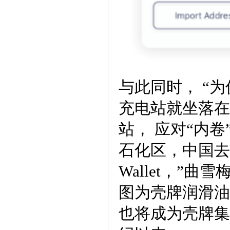
与此同时， “
充电站就坐落在
站， 应对“内
石化区，中国去年
Wallet，”曲
图为壳牌润滑油
也将成为壳牌集