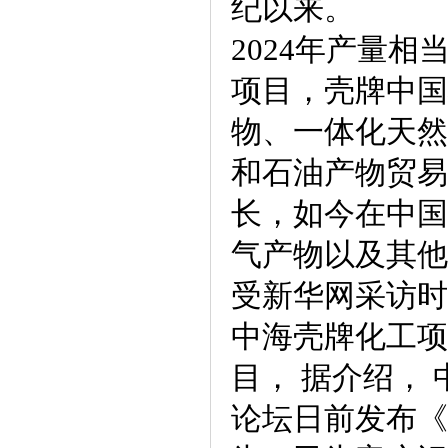
纪以来。
2024年产量
项目，壳牌中国
物、一体化天然
和石油产物贸易
长，如今在中国
气产物以及其他
受新华网采访时
中海壳牌化工项
目， 据介绍，
论坛日前发布《