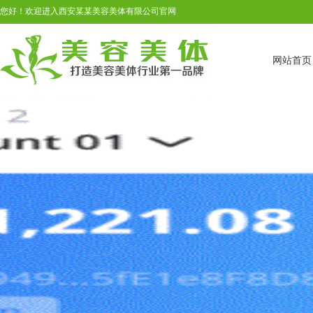
您好！欢迎进入西安某某美容美体有限公司官网
网站首页